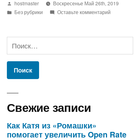
Написано
hostmaster
Воскресенье Май 26th, 2019
автором
Написано
к
Без рубрики
Оставьте комментарий
в
Собираем
базу
данных
Найти:
offline
Свежие записи
Как Катя из «Ромашки»
помогает увеличить Open Rate