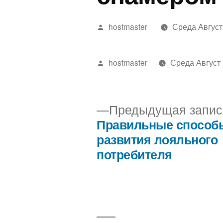
Написано
hostmaster
Среда Август 
автором
Написано
hostmaster
Среда Август 
автором
Предыдущая запис
Правильные способ
Навигация
развития лояльного
потребителя
по
записям