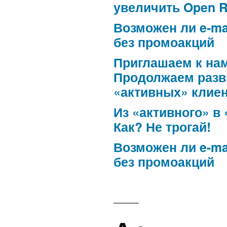
увеличить Open R
Возможен ли e-ma
без промоакций
Приглашаем к нам
Продолжаем разв
«активных» клие
Из «активного» в
Как? Не трогай!
Возможен ли e-ma
без промоакций