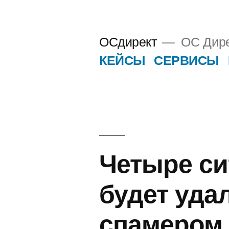
Перейти
к
ОСдирект
ОС Дире
содержимому
КЕЙСЫ
СЕРВИСЫ
Четыре си
будет уда
спамером