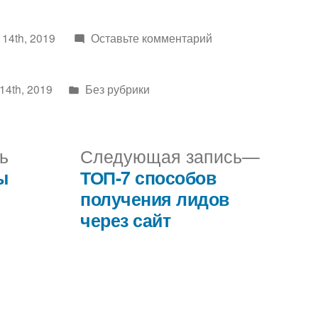
к
14th, 2019
Оставьте комментарий
Четыре
ситуации,
Написано
14th, 2019
Без рубрики
когда
в
ваш
email
Предыдущая
Следу
ь
Следующая запись
будет
запись:
запись
ы
ТОП-7 способов
удален
получения лидов
или
через сайт
Как
не
быть
спамером