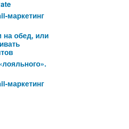
ate
il-маркетинг
 на обед, или
ивать
нтов
 «лояльного».
il-маркетинг