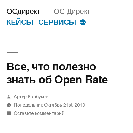
Перейти
ОСдирект
ОС Директ
к
КЕЙСЫ
СЕРВИСЫ
Больше
содержимому
Все, что полезно
знать об Open Rate
Написано
Артур Калбуков
автором
Понедельник Октябрь 21st, 2019
к
Оставьте комментарий
Все,
что